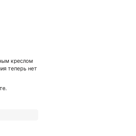
ным креслом 
ия теперь нет 
те.