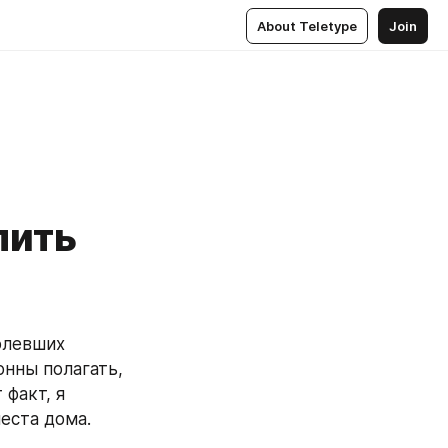
About Teletype
Join
пить
олевших 
нны полагать, 
факт, я 
еста дома.