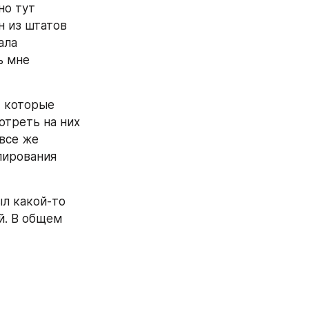
о тут 
 из штатов 
ла 
 мне 
 которые 
треть на них 
все же 
ирования 
л какой-то 
. В общем 