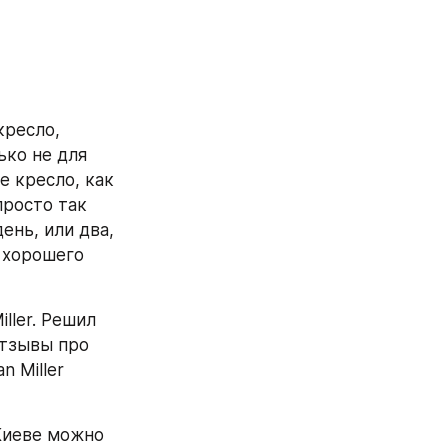
ресло, 
ко не для 
 кресло, как 
росто так 
ень, или два, 
 хорошего 
ler. Решил 
тзывы про 
 Miller 
Киеве можно 