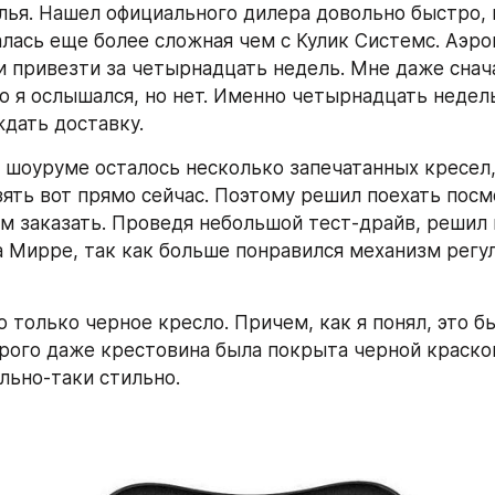
улья. Нашел официального дилера довольно быстро, н
алась еще более сложная чем с Кулик Системс. Аэрон
 привезти за четырнадцать недель. Мне даже снача
то я ослышался, но нет. Именно четырнадцать недель
дать доставку.
в шоуруме осталось несколько запечатанных кресел,
ять вот прямо сейчас. Поэтому решил поехать посмо
м заказать. Проведя небольшой тест-драйв, решил 
а Мирре, так как больше понравился механизм регул
 только черное кресло. Причем, как я понял, это бы
орого даже крестовина была покрыта черной краской
льно-таки стильно.