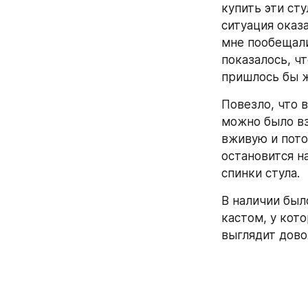
купить эти ст
ситуация оказ
мне пообещали
показалось, ч
пришлось бы ж
Повезло, что 
можно было вз
вживую и пото
остановится н
спинки стула.
В наличии было
кастом, у кот
выглядит дово