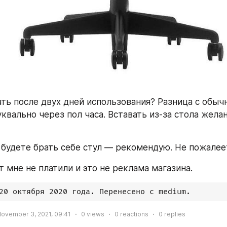
ать после двух дней использования? Разница с обыч
квально через пол часа. Вставать из-за стола желан
 будете брать себе стул — рекомендую. Не пожалее
ст мне не платили и это не реклама магазина.
20 октября 2020 года. Перенесено с medium.
ovember 3, 2021, 09:41
0
views
0
reactions
0
replies