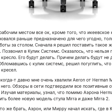
рабочим местом все ок, кроме того, что икеевское к
овался раньше предназначено для чего угодно, толь
боты за столом. Сначала я решил поставить такое же
. Позвонил в Кулик Системс. Оказалось, что нельзя п
 кресло. Его будут делать. Причем делать будут не д
 Обломавшись с кулик системс, решил погуглить, что
 кресел.
когда-т давно мне очень хвалили Aeron от Herman Mil
 него. Обзоры в сети подтвердили все позитивные о
Изучая материалы, узнал, что помимо Аэрона Herman
ть более новую модель стула Mirra и даже Mirra 2.
то же брать, Аэрон, или Мирру начал искать, где в 