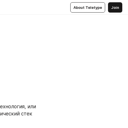
About Teletype
Join
а
ехнология, или 
ический стек 