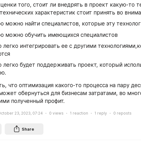
ценки того, стоит ли внедрять в проект какую-то т
технических характеристик стоит принять во внима
о можно найти специалистов, которые эту техноло
ро можно обучить имеющихся специалистов
 легко интегрировать ее с другими технологиями,к
ются
 легко будет поддерживать проект, который исполь
ю.
ь, что оптимизация какого-то процесса на пару дес
может обернуться для бизнесам затратами, во много
ми полученный профит.
ctober 23, 2023, 07:24
0
views
1
reaction
1
reply
0
reposts
Share