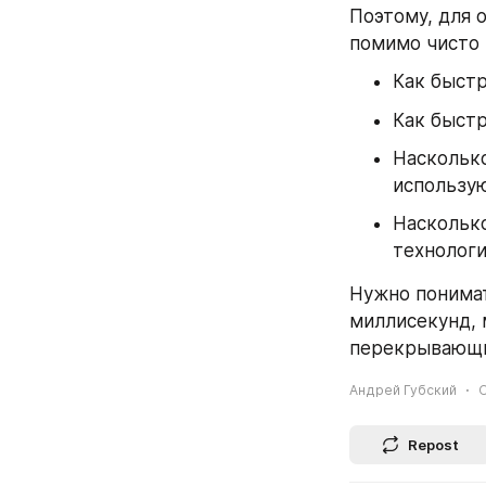
Поэтому, для о
помимо чисто 
Как быстр
Как быст
Насколько
использу
Насколько
технологи
Нужно понимат
миллисекунд, 
перекрывающи
Андрей Губский
O
Repost