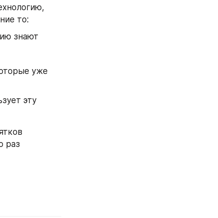
ехнологию, 
ние то:
гию знают
оторые уже 
зует эту 
ятков 
 раз 