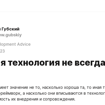
 Губский
w.gubskiy
lopment Advice
023
я технология не всегд
еет значение не то, насколько хороша та, то иная т
 фреймворк, а насколько они вписываются в технолог
мость их внедрения и сопровождения.