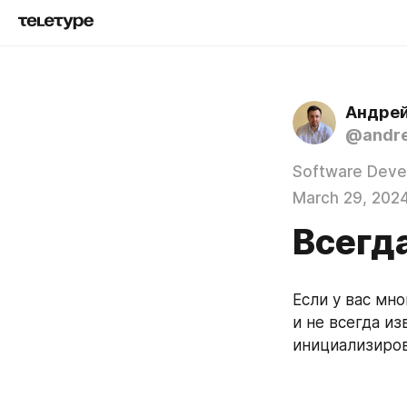
Андрей
@andre
Software Deve
March 29, 202
Всегда
Если у вас мн
и не всегда и
инициализиров