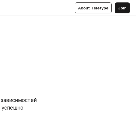
About Teletype
Join
 зависимостей 
 успешно 