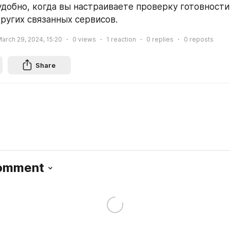
удобно, когда вы настраиваете проверку готовности,
других связанных сервисов.
arch 29, 2024, 15:20
0
views
1
reaction
0
replies
0
reposts
Share
Comment