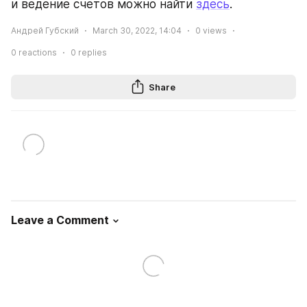
и ведение счетов можно найти 
здесь
.
Андрей Губский
March 30, 2022, 14:04
0
views
0
reactions
0
replies
Share
Leave a Comment