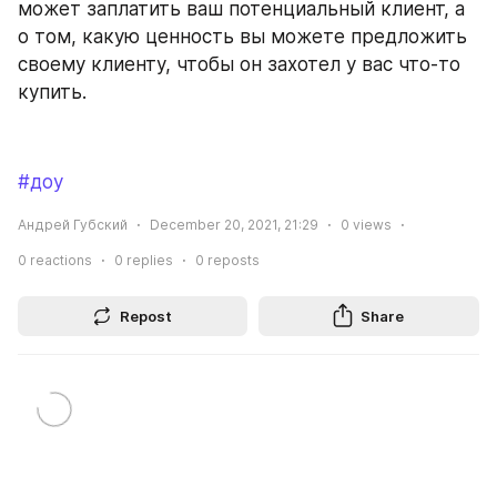
может заплатить ваш потенциальный клиент, а 
о том, какую ценность вы можете предложить 
своему клиенту, чтобы он захотел у вас что-то 
купить.
#доу
Андрей Губский
December 20, 2021, 21:29
0
views
0
reactions
0
replies
0
reposts
Repost
Share